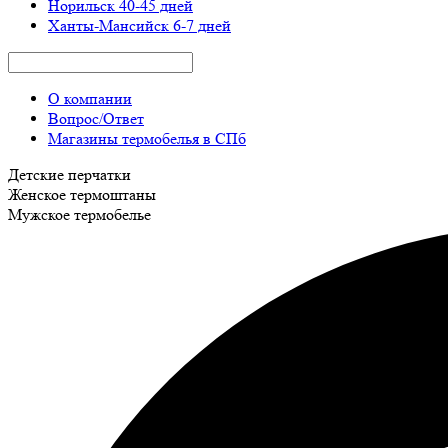
Норильск
40-45 дней
Ханты-Мансийск
6-7 дней
О компании
Вопрос/Ответ
Магазины термобелья в СПб
Детские перчатки
Женское термоштаны
Мужское термобелье