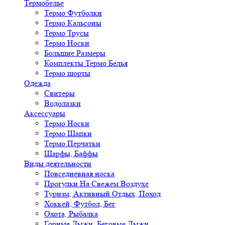
Термобелье
Термо Футболки
Термо Кальсоны
Термо Трусы
Термо Носки
Большие Размеры
Комплекты Термо Белья
Термо шорты
Одежда
Свитеры
Водолазки
Аксессуары
Термо Носки
Термо Шапки
Термо Перчатки
Шарфы, Баффы
Виды деятельности
Повседневная носка
Прогулки На Свежем Воздухе
Туризм, Активный Отдых, Поход
Хоккей, Футбол, Бег
Охота, Рыбалка
Горные Лыжи, Беговые Лыжи