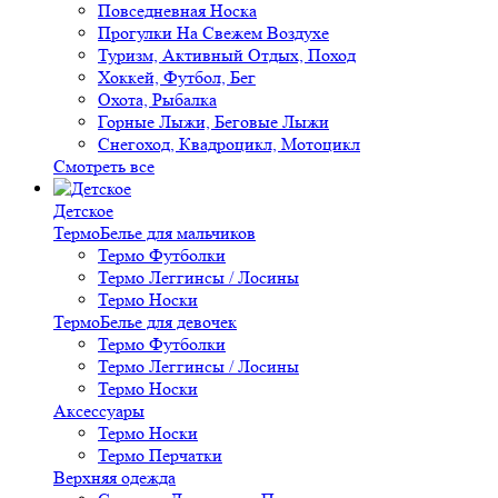
Повседневная Носка
Прогулки На Свежем Воздухе
Туризм, Активный Отдых, Поход
Хоккей, Футбол, Бег
Охота, Рыбалка
Горные Лыжи, Беговые Лыжи
Снегоход, Квадроцикл, Мотоцикл
Смотреть все
Детское
ТермоБелье для мальчиков
Термо Футболки
Термо Леггинсы / Лосины
Термо Носки
ТермоБелье для девочек
Термо Футболки
Термо Леггинсы / Лосины
Термо Носки
Аксессуары
Термо Носки
Термо Перчатки
Верхняя одежда