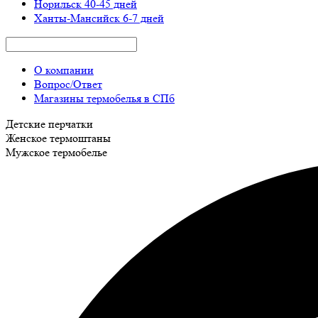
Норильск
40-45 дней
Ханты-Мансийск
6-7 дней
О компании
Вопрос/Ответ
Магазины термобелья в СПб
Детские перчатки
Женское термоштаны
Мужское термобелье