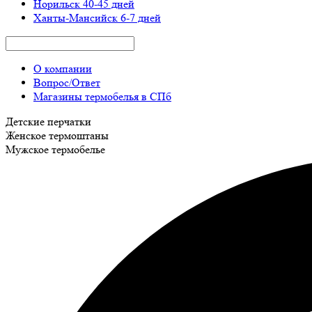
Норильск
40-45 дней
Ханты-Мансийск
6-7 дней
О компании
Вопрос/Ответ
Магазины термобелья в СПб
Детские перчатки
Женское термоштаны
Мужское термобелье