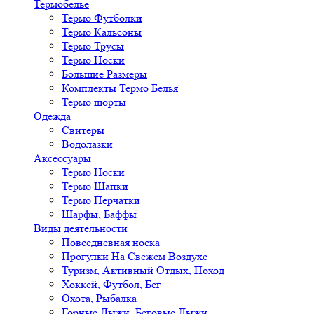
Термобелье
Термо Футболки
Термо Кальсоны
Термо Трусы
Термо Носки
Большие Размеры
Комплекты Термо Белья
Термо шорты
Одежда
Свитеры
Водолазки
Аксессуары
Термо Носки
Термо Шапки
Термо Перчатки
Шарфы, Баффы
Виды деятельности
Повседневная носка
Прогулки На Свежем Воздухе
Туризм, Активный Отдых, Поход
Хоккей, Футбол, Бег
Охота, Рыбалка
Горные Лыжи, Беговые Лыжи