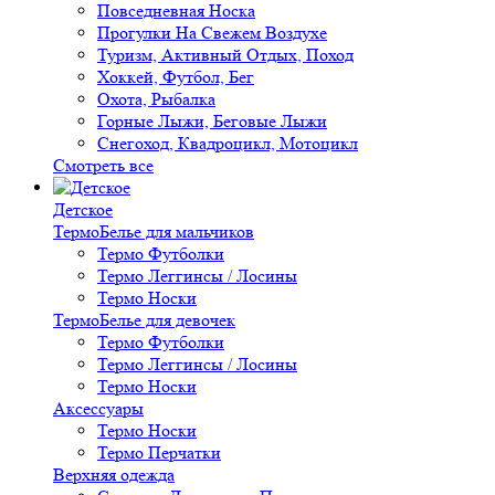
Повседневная Носка
Прогулки На Свежем Воздухе
Туризм, Активный Отдых, Поход
Хоккей, Футбол, Бег
Охота, Рыбалка
Горные Лыжи, Беговые Лыжи
Снегоход, Квадроцикл, Мотоцикл
Смотреть все
Детское
ТермоБелье для мальчиков
Термо Футболки
Термо Леггинсы / Лосины
Термо Носки
ТермоБелье для девочек
Термо Футболки
Термо Леггинсы / Лосины
Термо Носки
Аксессуары
Термо Носки
Термо Перчатки
Верхняя одежда