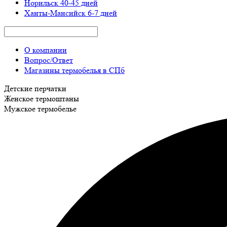
Норильск
40-45 дней
Ханты-Мансийск
6-7 дней
О компании
Вопрос/Ответ
Магазины термобелья в СПб
Детские перчатки
Женское термоштаны
Мужское термобелье